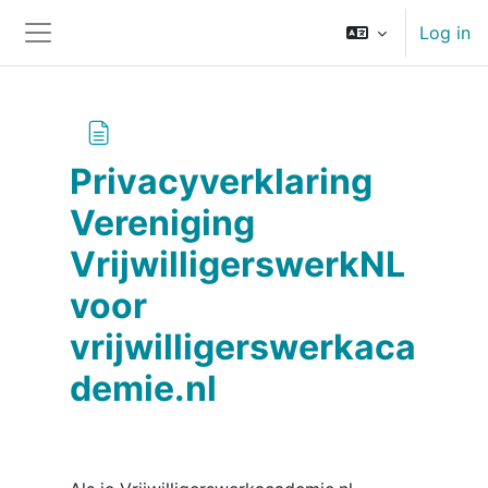
Skip to main content
Log in
Side panel
Privacyverklaring
Vereniging
VrijwilligerswerkNL
voor
vrijwilligerswerkaca
demie.nl
Completion requirements