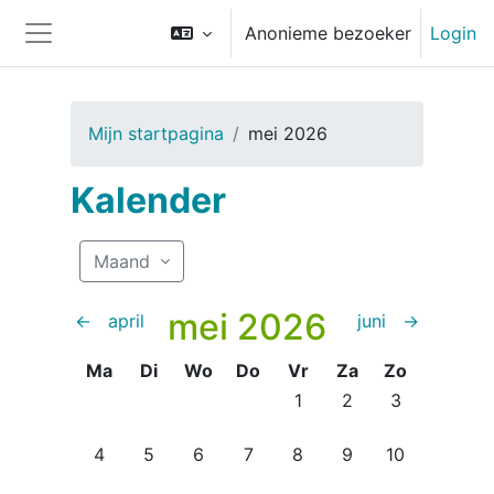
Ga naar hoofdinhoud
Anonieme bezoeker
Login
Zijpaneel
Mijn startpagina
mei 2026
Kalender
Maand
mei 2026
←
april
juni
→
Maandag
Dinsdag
Woensdag
Donderdag
Vrijdag
Zaterdag
Zondag
Ma
Di
Wo
Do
Vr
Za
Zo
Geen evenementen, vrijda
Geen evenementen,
Geen eveneme
1
2
3
Geen evenementen, maandag 4 mei
Geen evenementen, dinsdag 5 mei
Geen evenementen, woensdag 6 mei
Geen evenementen, donderdag
Geen evenementen, vrijd
Geen evenementen,
Geen eveneme
4
5
6
7
8
9
10