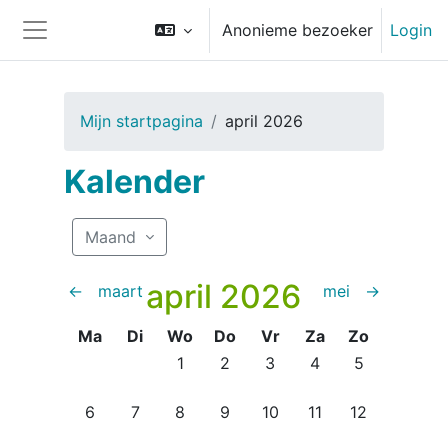
Ga naar hoofdinhoud
Anonieme bezoeker
Login
Zijpaneel
Mijn startpagina
april 2026
Kalender
Maand
april 2026
←
maart
mei
→
Maandag
Dinsdag
Woensdag
Donderdag
Vrijdag
Zaterdag
Zondag
Ma
Di
Wo
Do
Vr
Za
Zo
Geen evenementen, woensdag 1 april
Geen evenementen, donderdag 
Geen evenementen, vrijda
Geen evenementen, 
Geen eveneme
1
2
3
4
5
Geen evenementen, maandag 6 april
Geen evenementen, dinsdag 7 april
Geen evenementen, woensdag 8 apri
Geen evenementen, donderdag 
Geen evenementen, vrijda
Geen evenementen, 
Geen eveneme
6
7
8
9
10
11
12