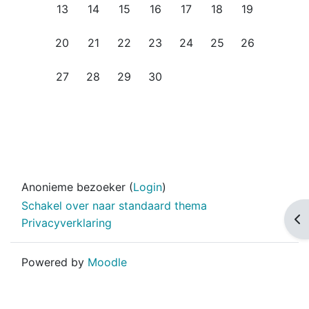
Geen evenementen, maandag 13 april
Geen evenementen, dinsdag 14 april
Geen evenementen, woensdag 15 apri
Geen evenementen, donderdag 
Geen evenementen, vrijda
Geen evenementen, 
Geen eveneme
13
14
15
16
17
18
19
Geen evenementen, maandag 20 april
Geen evenementen, dinsdag 21 april
Geen evenementen, woensdag 22 apr
Geen evenementen, donderdag 
Geen evenementen, vrijda
Geen evenementen, 
Geen eveneme
20
21
22
23
24
25
26
Geen evenementen, maandag 27 april
Geen evenementen, dinsdag 28 april
Geen evenementen, woensdag 29 apr
Geen evenementen, donderdag 
27
28
29
30
Anonieme bezoeker (
Login
)
Schakel over naar standaard thema
Op
Privacyverklaring
Powered by
Moodle